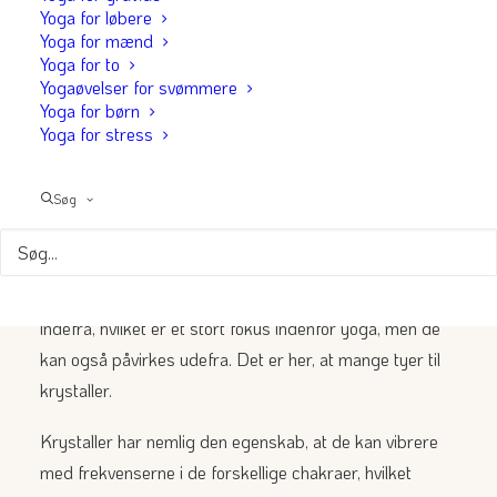
ubalance, kan dette område påvirke de andre områder.
Yoga for løbere
Det gælder naturligvis også den anden vej.
Yoga for mænd
Yoga for to
Yogaøvelser for svømmere
Alle chakraerne svinger og vibrerer med hver deres
Yoga for børn
frekvens. Ud fra den frekvens de svinger og vibrerer
Yoga for stress
med, har de fået deres chakrafarver.
Søg
Chakra og Krystaller
Chakra er energier i krop og sjæl, som vibrerer med
hver deres frekvens. Disse energifelter kan påvirkes
indefra, hvilket er et stort fokus indenfor yoga, men de
kan også påvirkes udefra.
Det er her, at mange tyer til
krystaller.
Krystaller har nemlig den egenskab, at de kan vibrere
med frekvenserne i de forskellige chakraer, hvilket