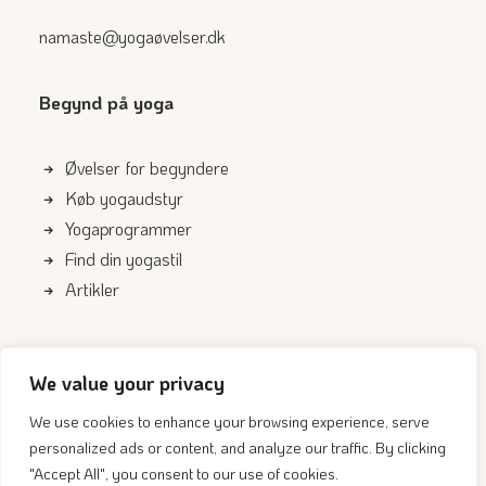
namaste@yogaøvelser.dk
Begynd på yoga
Øvelser for begyndere
Køb yogaudstyr
Yogaprogrammer
Find din yogastil
Artikler
Genveje
We value your privacy
Om os
We use cookies to enhance your browsing experience, serve
personalized ads or content, and analyze our traffic. By clicking
Kontakt
"Accept All", you consent to our use of cookies.
Cookie- og privatlivspolitik