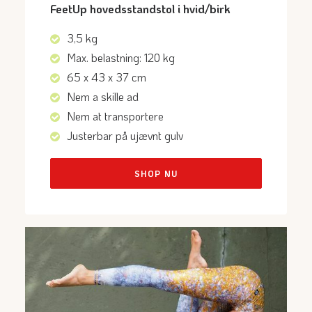
FeetUp hovedsstandstol i hvid/birk
3,5 kg
Max. belastning: 120 kg
65 x 43 x 37 cm
Nem a skille ad
Nem at transportere
Justerbar på ujævnt gulv
SHOP NU