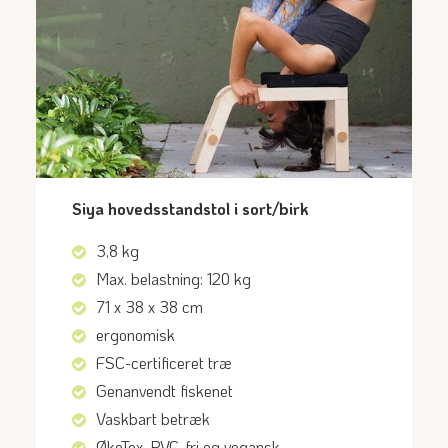
Siya hovedsstandstol i sort/birk
3,8 kg
Max. belastning: 120 kg
71 x 38 x 38 cm
ergonomisk
FSC-certificeret træ
Genanvendt fiskenet
Vaskbart betræk
ØkoTex, PVC-fri og vegansk