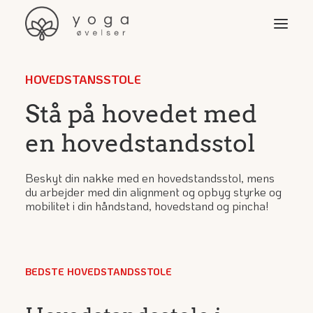
HOVEDSTANSSTOLE
Øvelser
Stå på hovedet med
Video & programmer
en hovedstandsstol
Yoga-stilarter
Yogaudstyr
Beskyt din nakke med en hovedstandsstol, mens
du arbejder med din alignment og opbyg styrke og
Yoga for …
mobilitet i din håndstand, hovedstand og pincha!
Søg
BEDSTE HOVEDSTANDSSTOLE