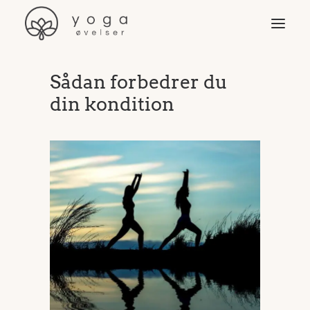
Sådan forbedrer du
Øvelser
din kondition
Video & programmer
Yoga-stilarter
Yogaudstyr
Yoga for …
Søg