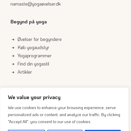
namaste@yogaøvelser.dk
Begynd på yoga
Øvelser for begyndere
Køb yogaudstyr
Yogaprogrammer
Find din yogastil
Artikler
Genveje
We value your privacy
Om os
We use cookies to enhance your browsing experience, serve
personalized ads or content, and analyze our traffic. By clicking
Kontakt
"Accept All", you consent to our use of cookies.
Cookie- og privatlivspolitik