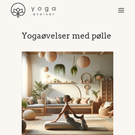
Yogaøvelser med pølle
Øvelser
Video & programmer
Yoga-stilarter
Yogaudstyr
Yoga for …
Søg