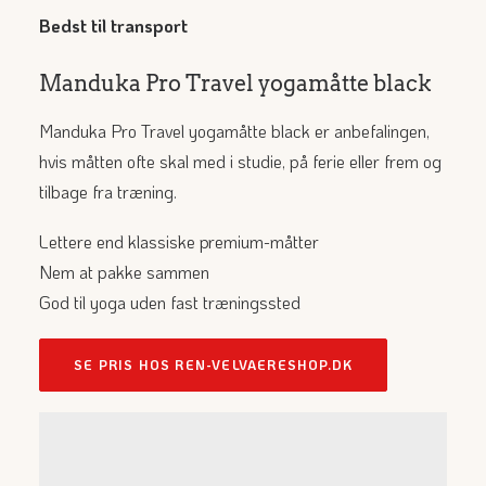
Bedst til transport
Manduka Pro Travel yogamåtte black
Manduka Pro Travel yogamåtte black er anbefalingen,
hvis måtten ofte skal med i studie, på ferie eller frem og
tilbage fra træning.
Lettere end klassiske premium-måtter
Nem at pakke sammen
God til yoga uden fast træningssted
SE PRIS HOS REN-VELVAERESHOP.DK