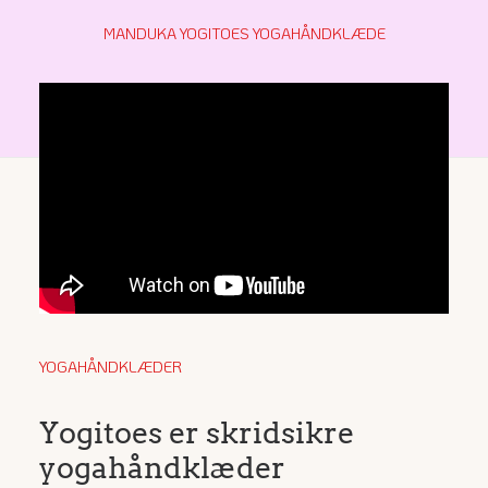
MANDUKA YOGITOES YOGAHÅNDKLÆDE
YOGAHÅNDKLÆDER
Yogitoes er skridsikre
yogahåndklæder