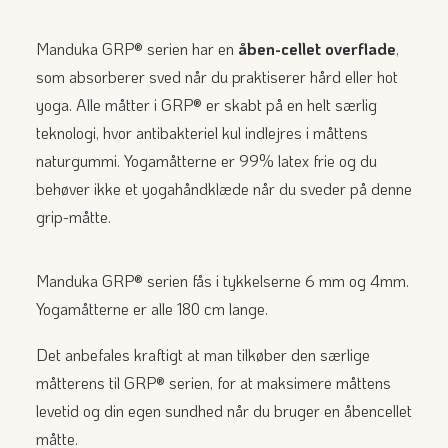
Manduka GRP® serien har en
åben-cellet overflade
,
som absorberer sved når du praktiserer hård eller hot
yoga. Alle måtter i GRP® er skabt på en helt særlig
teknologi, hvor antibakteriel kul indlejres i måttens
naturgummi. Yogamåtterne er 99% latex frie og du
behøver ikke et yogahåndklæde når du sveder på denne
grip-måtte.
Manduka GRP® serien fås i tykkelserne 6 mm og 4mm.
Yogamåtterne er alle 180 cm lange.
Det anbefales kraftigt at man tilkøber den særlige
måtterens til GRP® serien, for at maksimere måttens
levetid og din egen sundhed når du bruger en åbencellet
måtte.