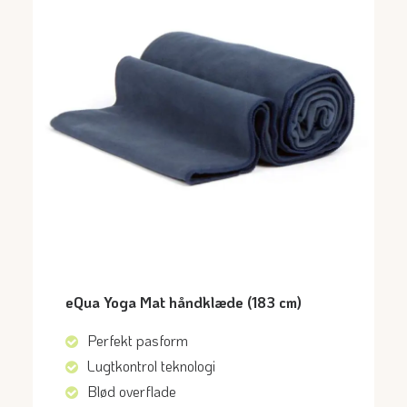
eQua Yoga Mat håndklæde (183 cm)
Perfekt pasform
Lugtkontrol teknologi
Blød overflade