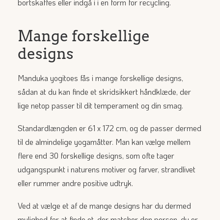
bortskaffes eller indgå i i en form for recycling.
Mange forskellige
designs
Manduka yogitoes fås i mange forskellige designs,
sådan at du kan finde et skridsikkert håndklæde, der
lige netop passer til dit temperament og din smag.
Standardlængden er 61 x 172 cm, og de passer dermed
til de almindelige yogamåtter. Man kan vælge mellem
flere end 30 forskellige designs, som ofte tager
udgangspunkt i naturens motiver og farver, strandlivet
eller rummer andre positive udtryk.
Ved at vælge et af de mange designs har du dermed
mulighed for at finde et, der matcher den person, du er,