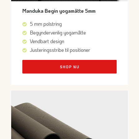
Manduka Begin yogamåtte 5mm
5 mm polstring
Begyndervenlig yogamåtte
Vendbart design
Justeringsstribe til positioner
SHOP NU