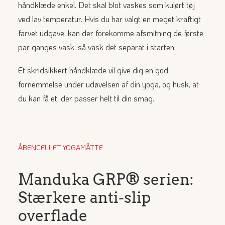
håndklæde enkel. Det skal blot vaskes som kulørt tøj
ved lav temperatur. Hvis du har valgt en meget kraftigt
farvet udgave, kan der forekomme afsmitning de første
par ganges vask, så vask det separat i starten.
Et skridsikkert håndklæde vil give dig en god
fornemmelse under udøvelsen af din yoga, og husk, at
du kan få et, der passer helt til din smag.
ÅBENCELLET YOGAMÅTTE
Manduka GRP® serien:
Stærkere anti-slip
overflade