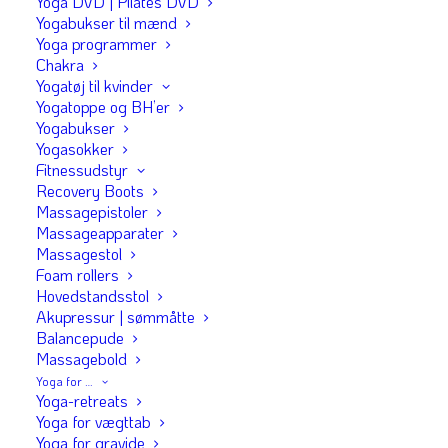
Yoga DVD | Pilates DVD
prøvet, at det kan blive lidt ubehageligt, når du bliver
Yogabukser til mænd
Yoga programmer
varm og sveder meget og du begynder at miste
Chakra
fodfæste.
Yogatøj til kvinder
Yogatoppe og BH’er
Yogamåtten bliver våd af din sved, og det giver dig en
Yogabukser
ubehagelig fornemmelse af mangel på kontrol og god
Yogasokker
Fitnessudstyr
yogapositur. Det gør det vanskeligere, at gennemføre
Recovery Boots
de forskellige øvelser, fordi du kan have svært ved, at
Massagepistoler
have en fast kontakt til måtten. Det er ikke sjovt at
Massageapparater
Massagestol
skride ud, mens man er i gang med en vanskelig og
Foam rollers
fysisk krævende yogaøvelse.
Hovedstandsstol
Akupressur | sømmåtte
Balancepude
Massagebold
Yoga for …
YOGAMÅTTER: BEDST I TEST 2026
Yoga-retreats
Yoga for vægttab
Top 3 bedste yogamåtter
Yoga for gravide