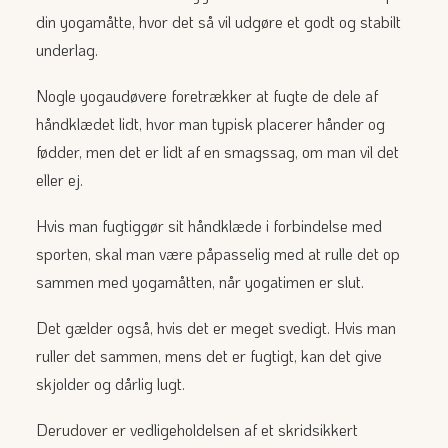
din yogamåtte, hvor det så vil udgøre et godt og stabilt
underlag.
Nogle yogaudøvere foretrækker at fugte de dele af
håndklædet lidt, hvor man typisk placerer hånder og
fødder, men det er lidt af en smagssag, om man vil det
eller ej.
Hvis man fugtiggør sit håndklæde i forbindelse med
sporten, skal man være påpasselig med at rulle det op
sammen med yogamåtten, når yogatimen er slut.
Det gælder også, hvis det er meget svedigt. Hvis man
ruller det sammen, mens det er fugtigt, kan det give
skjolder og dårlig lugt.
Derudover er vedligeholdelsen af et skridsikkert