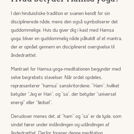
I den hinduistiske tradition er svanen kendt for sin
disciplinerede nåde, mens den også symboliserer det
guddommelige. Hvis du giver dig i kast med Hamsa
yoga, bliver en guddommelig nåde påkaldt af et mantra,
der er opnået gennem en disciplineret overgivelse til
åndedrættet.
Mantraet for Hamsa yoga-meditationen begynder med
selve begrebets stavelser. Når ordet opdeles,
repræsenterer ”hamsa” sanskritordene: ”Ham”, hvilket
betyder “Jeg er Han”, og ”sa”, der betyder “universel
energi” eller “fødsel”.
Derudover menes det, at ”ham” og ”sa” er de lyde, som
sindet hører under indåndingen og udåndingen af
åndedrættet. Derfor forener denne meditation