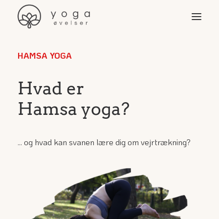
HAMSA YOGA
Øvelser
Video & programmer
Hvad er
Yoga-stilarter
Hamsa yoga?
Yogaudstyr
Yoga for …
... og hvad kan svanen lære dig om vejrtrækning?
Søg