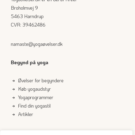
Broholmvej 9
5463 Harndrup
CVR: 39462486
namaste@yogaøvelser.dk
Begynd på yoga
Øvelser for begyndere
Køb yogaudstyr
Yogaprogrammer
Find din yogastil
Artikler
Genveje