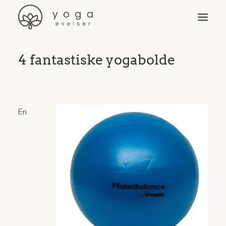
4 fantastiske yogabolde
Øvelser
Video & programmer
Yoga-stilarter
En
Yogaudstyr
Yoga for …
Søg