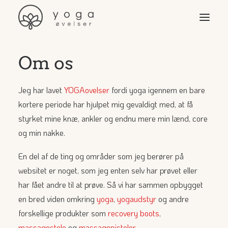
Om os
Øvelser
Video & programmer
Jeg har lavet
YOGAovelser
fordi yoga igennem en bare
Yoga-stilarter
kortere periode har hjulpet mig gevaldigt med, at få
styrket mine knæ, ankler og endnu mere min lænd, core
Yogaudstyr
og min nakke.
Yoga for …
En del af de ting og områder som jeg berører på
websitet er noget, som jeg enten selv har prøvet eller
Søg
har fået andre til at prøve. Så vi har sammen opbygget
en bred viden omkring
yoga
,
yogaudstyr
og andre
forskellige produkter som
recovery boots
,
massagestole
og
massagepistoler
.