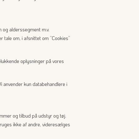
øn og alderssegment m.v.
r tale om, i afsnittet om ”Cookies”
delukkende oplysninger på vores
 Vi anvender kun databehandlere i
mmer og tilbud på udstyr og tøj.
ruges ikke af andre, videresælges