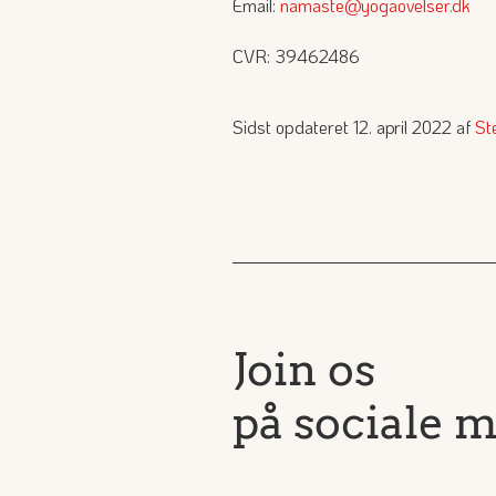
Email:
namaste@yogaovelser.dk
CVR: 39462486
Sidst opdateret 12. april 2022 af
St
Join os
på sociale 