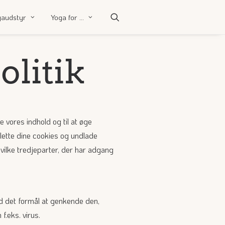
gaudstyr
Yoga for …
olitik
 vores indhold og til at øge
slette dine cookies og undlade
vilke tredjeparter, der har adgang
ed det formål at genkende den,
f.eks. virus.