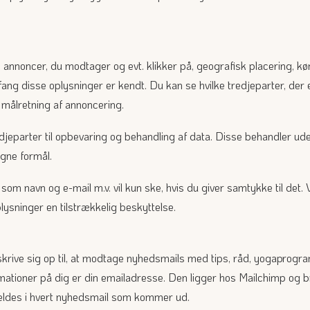
e annoncer, du modtager og evt. klikker på, geografisk placering, k
mfang disse oplysninger er kendt. Du kan se hvilke tredjeparter, der e
 målretning af annoncering.
djeparter til opbevaring og behandling af data. Disse behandler u
gne formål.
som navn og e-mail m.v. vil kun ske, hvis du giver samtykke til det.
plysninger en tilstrækkelig beskyttelse.
 skrive sig op til, at modtage nyhedsmails med tips, råd, yogaprogra
ationer på dig er din emailadresse. Den ligger hos Mailchimp og b
fmeldes i hvert nyhedsmail som kommer ud.