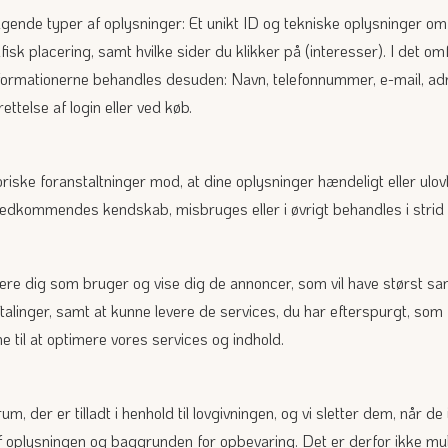
lgende typer af oplysninger: Et unikt ID og tekniske oplysninger om 
isk placering, samt hvilke sider du klikker på (interesser). I det omf
informationerne behandles desuden: Navn, telefonnummer, e-mail, ad
ettelse af login eller ved køb.
riske foranstaltninger mod, at dine oplysninger hændeligt eller ulovligt
 uvedkommendes kendskab, misbruges eller i øvrigt behandles i strid
icere dig som bruger og vise dig de annoncer, som vil have størst sa
etalinger, samt at kunne levere de services, du har efterspurgt, som
 til at optimere vores services og indhold.
m, der er tilladt i henhold til lovgivningen, og vi sletter dem, når d
 oplysningen og baggrunden for opbevaring. Det er derfor ikke mul