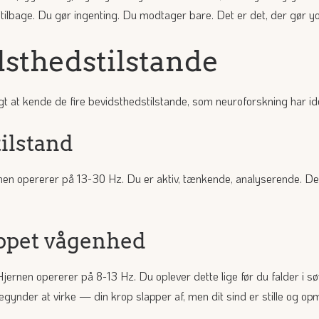
 tilbage. Du gør ingenting. Du modtager bare. Det er det, der gør yo
dsthedstilstande
igt at kende de fire bevidsthedstilstande, som neuroforskning har ide
tilstand
en opererer på 13-30 Hz. Du er aktiv, tænkende, analyserende. Det
appet vågenhed
jernen opererer på 8-13 Hz. Du oplever dette lige før du falder i sø
begynder at virke — din krop slapper af, men dit sind er stille og 