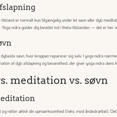
afslapning
ilstand er normalt kun tilgængelig under let søvn eller dyb meditat
 Yoga nidra guider dig bevidst ind i theta-tilstanden — det er her, 
øvn
ybeste søvn, hvor kroppen reparerer sig selv. I yoga nidra nærmer
ation af dyb afslapning og bevarethed, der giver yoga nidra dens kr
s. meditation vs. søvn
meditation
st og retter aktivt din opmærksomhed (f.eks. mod åndedrættet). Det