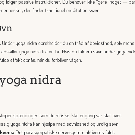
d og følger passive instruktioner. Du behøver ikke “gøre” noget — ba
mennesker, der finder traditionel meditation svær.
øvn
 Under yoga nidra opretholder du en tråd af bevidsthed, selv mens 
adskiller yoga nidra fra en lur. Hvis du falder i søvn under yoga ni
ulde effekt opnås, når du forbliver vågen.
 yoga nidra
ipper spændinger, som du måske ikke engang var klar over.
ig yoga nidra kan hjælpe med søvnløshed og urolig søvn.
ekvens:
Det parasympatiske nervesystem aktiveres fuldt.