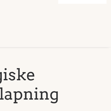
giske
slapning