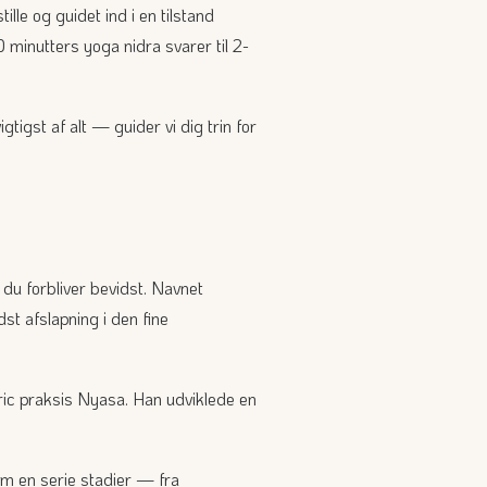
le og guidet ind i en tilstand
minutters yoga nidra svarer til 2-
tigst af alt — guider vi dig trin for
 du forbliver bevidst. Navnet
st afslapning i den fine
ric praksis Nyasa. Han udviklede en
nem en serie stadier — fra