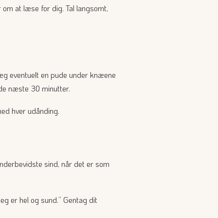
 om at læse for dig. Tal langsomt,
æg eventuelt en pude under knæene
de næste 30 minutter.
ed hver udånding.
t underbevidste sind, når det er som
Jeg er hel og sund.” Gentag dit