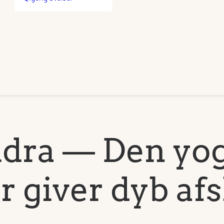
idra — Den yo
r giver dyb af