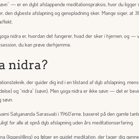
vn” — er en dybt afslappende meditationspraksis, hvor du ligger stil
, den dybeste afslapning og genopladning sker. Mange siger, at 30 
effekt.
yoga nidra er, hvordan det fungerer, hvad der sker i hjernen, og — vig
-session, du kan prøve derhjemme.
a nidra?
ionsteknik, der guider dig ind i en tilstand af dyb afslapning, mens
delse) og “nidra” (søvn). Men yoga nidra er ikke søvn — det er bevid
 søvn.
wami Satyananda Saraswati i 1960’erne, baseret på den gamle tant
ligt for alle at opnå dyb afslapning uden års meditationserfaring.
a (liggestilling) og følger en guidet meditation, der tager dig gen