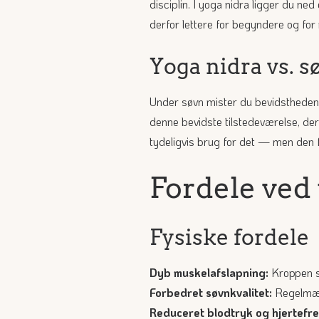
disciplin. I yoga nidra ligger du ne
derfor lettere for begyndere og for 
Yoga nidra vs. s
Under søvn mister du bevidstheden.
denne bevidste tilstedeværelse, der 
tydeligvis brug for det — men den f
Fordele ved
Fysiske fordele
Dyb muskelafslapning:
Kroppen sl
Forbedret søvnkvalitet:
Regelmæss
Reduceret blodtryk og hjertefr