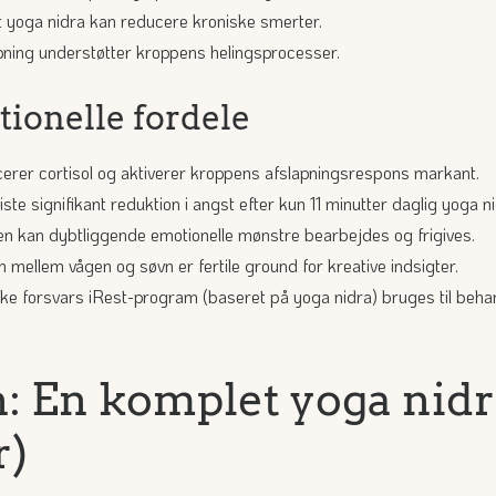
at yoga nidra kan reducere kroniske smerter.
ning understøtter kroppens helingsprocesser.
ionelle fordele
erer cortisol og aktiverer kroppens afslapningsrespons markant.
iste signifikant reduktion i angst efter kun 11 minutter daglig yoga ni
den kan dybtliggende emotionelle mønstre bearbejdes og frigives.
mellem vågen og søvn er fertile ground for kreative indsigter.
e forsvars iRest-program (baseret på yoga nidra) bruges til beh
n: En komplet yoga nid
r)