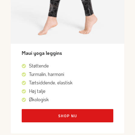
Maui yoga leggins
Støttende
Turmalin, harmoni
Tætsiddende, elastisk
Høj talje
Økologisk
SHOP NU