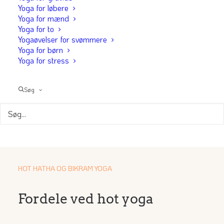
blodgennemstrømningen og løsne musklerne op. Den
Yoga for løbere
Yoga for mænd
varme temperatur hjælper på kroppens fleksibilitet.
Yoga for to
Samtidig gør varmen og de udfordrende stillinger, at
Yogaøvelser for svømmere
man sveder mere end normalt. Det siges at have en
Yoga for børn
Yoga for stress
udrensende effekt.
Derfor er det vigtigt at du husker at drikke en masse
Søg
vand før og efter din hot yoga session. Samtidig skal du
også have tilført salt til kroppen ved at spise saltholdigt
mad.
HOT HATHA OG BIKRAM YOGA
Fordele ved hot yoga