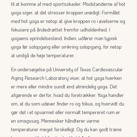
til at komme af med sportsskader. Modstanderne af hot
yoga siger, at det stresser kroppen unødigt. Formålet
med hot yoga er netop at give kroppen ro i øvelserne og
fokusere på åndedrættet fremfor udholdenhed. I
yogaens oprindelsesland, Indien, udfører man typisk
yoga før solopgang eller omkring solopgang, for netop
at undgå de høje temperaturer.
En undersøgelse på
University of Texas Cardiovascular
Aging Research Laboratory
viser, at hot yoga hverken
er mere eller mindre sundt end almindelig yoga. Det
afgørende er derfor, hvad du foretrækker. Yoga handler
om, at du som udøver finder ro og fokus, og hvorvidt du
gør det i et opvarmet eller normalt tempereret rum er
en smagssag. Mennesker håndterer varme
temperaturer meget forskelligt. Og du kan godt træne