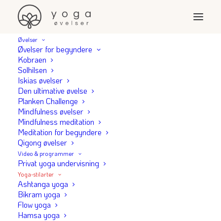
Øvelser
Øvelser for begyndere
BIKRAM OG HOT YOGA
Kobraen
Solhilsen
Hvad er
Iskias øvelser
Den ultimative øvelse
hot yoga?
Planken Challenge
Mindfulness øvelser
Mindfulness meditation
... og hvorfor skal det være varmt?
Meditation for begyndere
Qigong øvelser
Video & programmer
Privat yoga undervisning
Hvad er
Yoga-stilarter
Ashtanga yoga
Hot yoga?
Bikram yoga
Flow yoga
Hamsa yoga