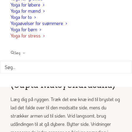
Yoga for løbere
(Viparita Karani)
Yoga for mænd
Yoga for to
Yogaøvelser for svømmere
Læg dig på ryggen med bagdelen tæt mod væggen.
Yoga for børn
Løft benene op ad væggen så de er lodrette. Bliv her i
Yoga for stress
5-15 minutter. Denne vendte stilling sender blod væk fra
benene og ned mod hjertet, hvilket sænker
Søg
hjertefrekvensen og fremmer dyb afslapning.
3. Liggende vridning
(Supta Matsyendrasana)
Læg dig på ryggen. Træk det ene knæ ind til brystet og
lad det falde over til den modsatte side, mens du
strækker armen ud til siden. Vrid langsomt, brug
udåndingen til at gå dybere. Bytter side. Vridninger