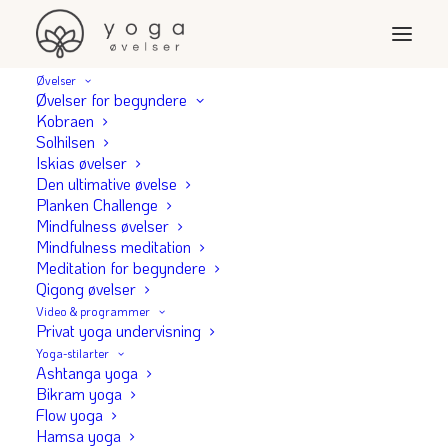
Øvelser
Øvelser for begyndere
Kobraen
Solhilsen
Yoga for Stress — 8
Iskias øvelser
Den ultimative øvelse
øvelser der roer
Planken Challenge
Mindfulness øvelser
nervesystemet ned
Mindfulness meditation
Meditation for begyndere
Qigong øvelser
Yoga og stress — hvad siger
Video & programmer
Privat yoga undervisning
forskningen?
Yoga-stilarter
Ashtanga yoga
Stress er en af de mest udbredte
Bikram yoga
Flow yoga
sundhedsudfordringer i Danmark. Heldigvis viser
Hamsa yoga
forskning, at yoga er et af de mest effektive redskaber