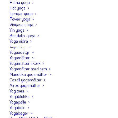
Hatha yoga
til at dæmpe stress. En metaanalyse fra 2024
Hot yoga
Iyengar yoga
(PubMed) konkluderede, at regelmæssig yoga
Power yoga
signifikant reducerer niveauet af stresshormonet
Vinyasa yoga
kortisol og aktiverer det parasympatiske nervesystem
Yin yoga
Kundalini yoga
— den del af nervesystemet, der er ansvarlig for hvile
Yoga nidra
og restitution.
Yogaudstyr
Yogaudstyr
Yoga kombinerer tre elementer, der alle er
Yogamåtter
Yogamåtter i kork
dokumenteret stressreducerende:
åndedræt
,
Yogamåtter med rem
bevægelse
og
opmærksomhed
. Tilsammen sender de
Manduka yogamåtter
et klart signal til kroppen: du er i sikkerhed, du kan
Casall yogamåtter
Airex yogamåtter
slappe af.
Yogitoes
Yogablokke
8 yogaøvelser der roer
Yogapølle
Yogabold
nervesystemet ned
Yogabøger