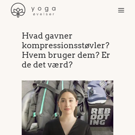
Hvad gavner
Øvelser
kompressionsstøvler?
Video & programmer
Hvem bruger dem? Er
Yoga-stilarter
de det værd?
Yogaudstyr
Yoga for …
Søg