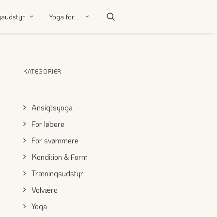
gaudstyr
Yoga for …
KATEGORIER
Ansigtsyoga
For løbere
For svømmere
Kondition & Form
Træningsudstyr
Velvære
Yoga