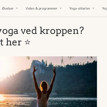
Øvelser
Video & programmer
Yoga-stilarter
Yo
yoga ved kroppen?
t her ⭐️