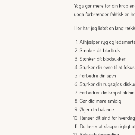
Yoga gør mere for din krop end
yoga forbrænder faktisk en hel
Her har jeg listet en lang ræ
Afhjælper ryg og ledsmert
Sænker dit blodtryk
Sænker dit blodsukker
Styrker din evne til at foku
Forbedre din søvn
Styrker din rygsøjles disku
Forbedrer din kropsholdni
Gør dig mere smidig
Øger din balance
Renser dit sind for hverda
Du lærer at slappe rigtigt a
Kalorieforbrænding