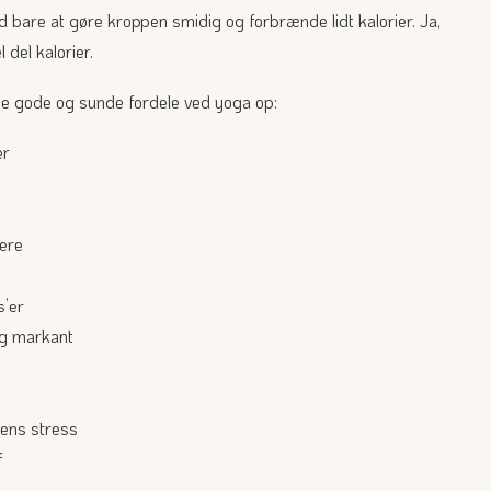
 bare at gøre kroppen smidig og forbrænde lidt kalorier. Ja,
 del kalorier.
kke gode og sunde fordele ved yoga op:
er
sere
s’er
ng markant
gens stress
f