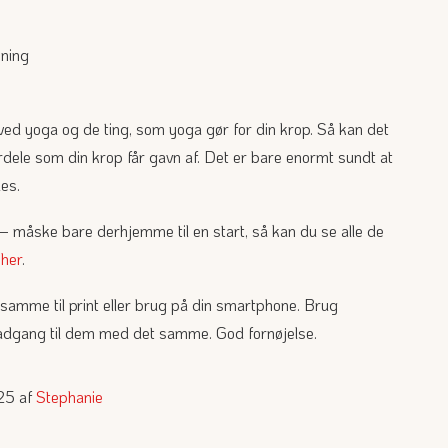
ning
ed yoga og de ting, som yoga gør for din krop. Så kan det
rdele som din krop får gavn af. Det er bare enormt sundt at
les.
– måske bare derhjemme til en start, så kan du se alle de
e
her
.
amme til print eller brug på din smartphone. Brug
adgang til dem med det samme. God fornøjelse.
025 af
Stephanie